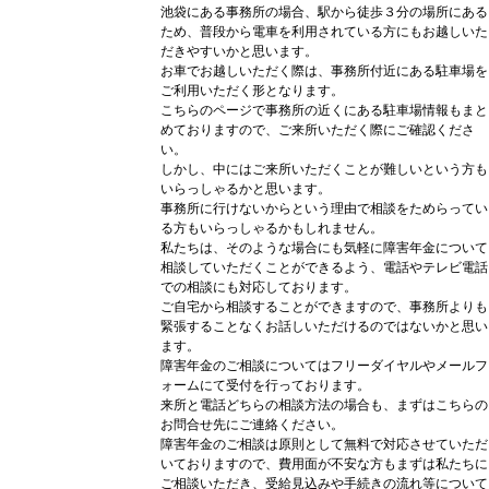
池袋にある事務所の場合、駅から徒歩３分の場所にある
ため、普段から電車を利用されている方にもお越しいた
だきやすいかと思います。
お車でお越しいただく際は、事務所付近にある駐車場を
ご利用いただく形となります。
こちらのページで事務所の近くにある駐車場情報もまと
めておりますので、ご来所いただく際にご確認くださ
い。
しかし、中にはご来所いただくことが難しいという方も
いらっしゃるかと思います。
事務所に行けないからという理由で相談をためらってい
る方もいらっしゃるかもしれません。
私たちは、そのような場合にも気軽に障害年金について
相談していただくことができるよう、電話やテレビ電話
での相談にも対応しております。
ご自宅から相談することができますので、事務所よりも
緊張することなくお話しいただけるのではないかと思い
ます。
障害年金のご相談についてはフリーダイヤルやメールフ
ォームにて受付を行っております。
来所と電話どちらの相談方法の場合も、まずはこちらの
お問合せ先にご連絡ください。
障害年金のご相談は原則として無料で対応させていただ
いておりますので、費用面が不安な方もまずは私たちに
ご相談いただき、受給見込みや手続きの流れ等について