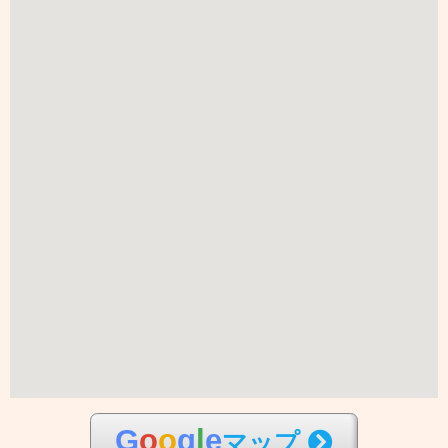
G
o
o
g
l
e
マップ